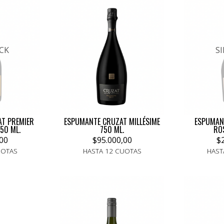
CK
S
T PREMIER
ESPUMANTE CRUZAT MILLÉSIME
ESPUMAN
50 ML.
750 ML.
ROS
00
$95.000,00
$
UOTAS
HASTA 12 CUOTAS
HAST