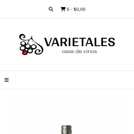
0
-
$0,00