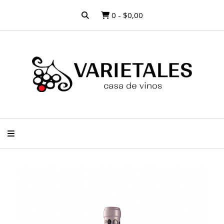
0
-
$0,00