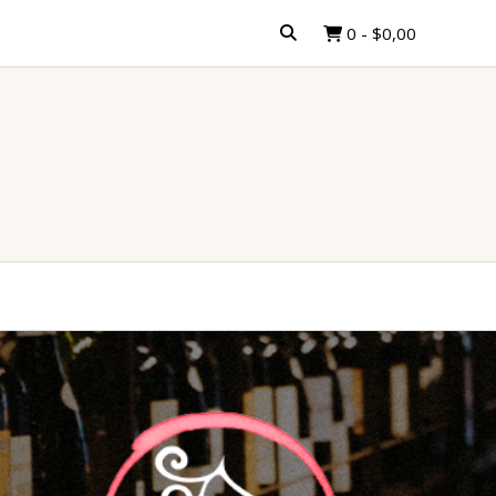
0
-
$0,00