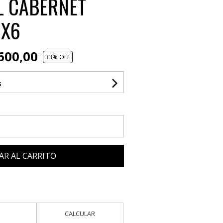
L CABERNET
 X6
600,00
33
% OFF
s
AR AL CARRITO
CALCULAR