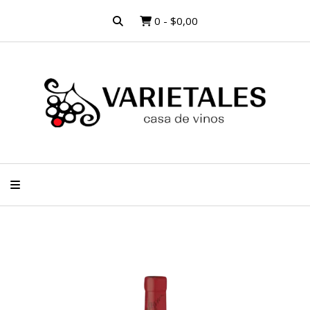
0
-
$0,00