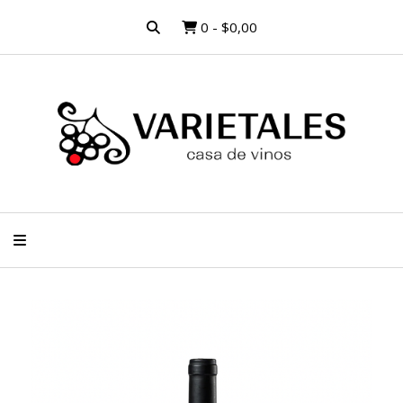
0
-
$0,00