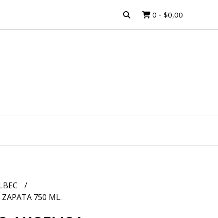
0
-
$0,00
LBEC
 ZAPATA 750 ML.