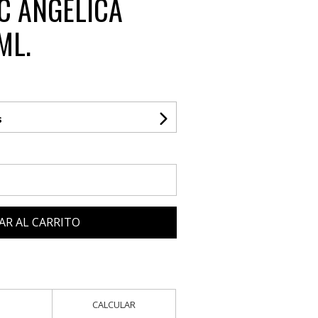
C ANGELICA
ML.
s
AR AL CARRITO
CALCULAR