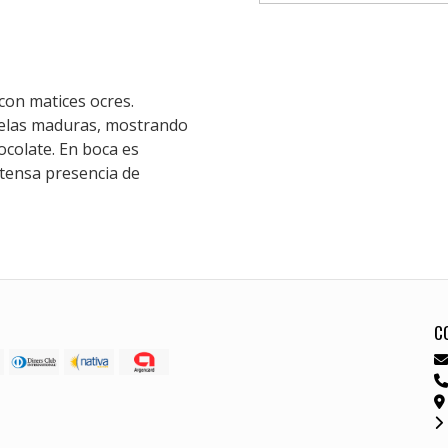
con matices ocres.
uelas maduras, mostrando
colate. En boca es
ntensa presencia de
C