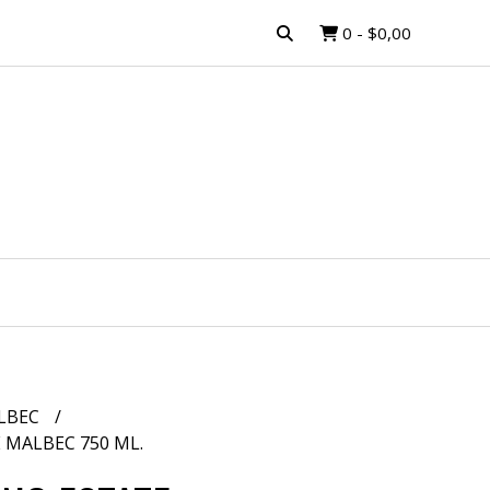
0
-
$0,00
LBEC
 MALBEC 750 ML.