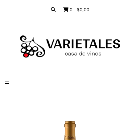
0
-
$0,00