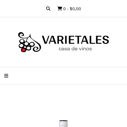
0
-
$0,00